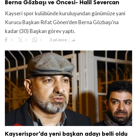
Berna Gözbaşı ve Öncesi- Halil Severcan
Kayseri spor kulübünde kuruluşundan günümüze yani
Kurucu Başkan Rıfat Gönen’den Berna Gözbaşı’na
kadar (30) Başkan görev yaptı.
0
0
1
3 yıl önce

Kayserispor'da yeni başkan adayı belli oldu