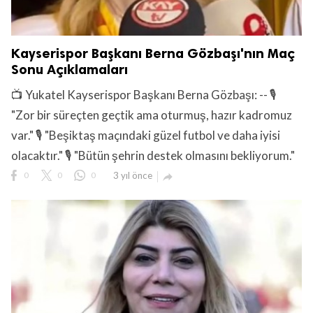
Kayserispor Başkanı Berna Gözbaşı'nın Maç
Sonu Açıklamaları
📺 Yukatel Kayserispor Başkanı Berna Gözbaşı: -- 🎙
"Zor bir süreçten geçtik ama oturmuş, hazır kadromuz
var." 🎙 "Beşiktaş maçındaki güzel futbol ve daha iyisi
olacaktır." 🎙 "Bütün şehrin destek olmasını bekliyorum."
0
0
0
3 yıl önce
