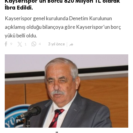
Kayserispor'un Borcu 820 Milyon TL olarak
İbra Edildi.
Kayserispor genel kurulunda Denetim Kurulunun
açıklamış olduğu bilançoya göre Kayserispor'un borç
yükü belli oldu.
9
1
4
3 yıl önce
