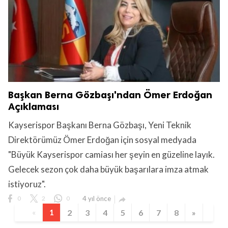
Başkan Berna Gözbaşı'ndan Ömer Erdoğan
Açıklaması
Kayserispor Başkanı Berna Gözbaşı, Yeni Teknik
Direktörümüz Ömer Erdoğan için sosyal medyada
"Büyük Kayserispor camiası her şeyin en güzeline layık.
Gelecek sezon çok daha büyük başarılara imza atmak
istiyoruz".
0
2
0
4 yıl önce

«
1
2
3
4
5
6
7
8
»