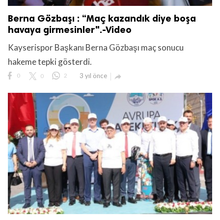
Berna Gözbaşı : “Maç kazandık diye boşa
havaya girmesinler".-Video
Kayserispor Başkanı Berna Gözbaşı maç sonucu
hakeme tepki gösterdi.
0
0
2
3 yıl önce
