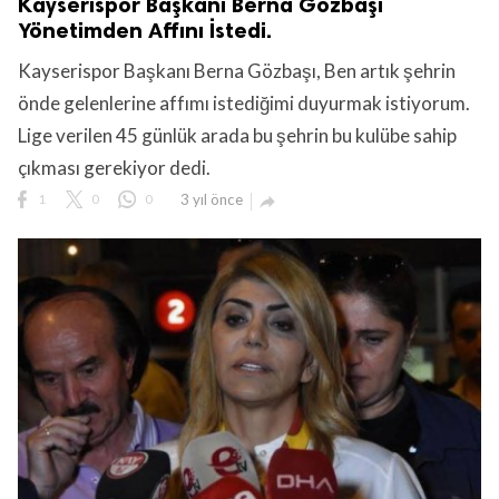
Kayserispor Başkanı Berna Gözbaşı
Yönetimden Affını İstedi.
Kayserispor Başkanı Berna Gözbaşı, Ben artık şehrin
önde gelenlerine affımı istediğimi duyurmak istiyorum.
Lige verilen 45 günlük arada bu şehrin bu kulübe sahip
çıkması gerekiyor dedi.
1
0
0
3 yıl önce
