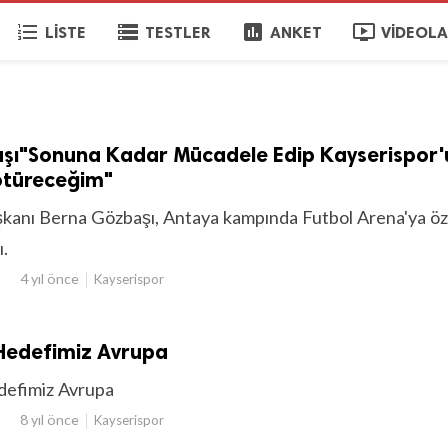
format_list_numbered
storage
poll
ondemand_video
LISTE
TESTLER
ANKET
VIDEOL
şı"Sonuna Kadar Mücadele Edip Kayserispor'
türeceğim"
kanı Berna Gözbaşı, Antaya kampında Futbol Arena'ya öz
ı.
4 yıl önce
Kayserispor
Hedefimiz Avrupa
defimiz Avrupa
8 yıl önce
Kayserispor