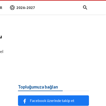
sports_soccer

AR
2026-2027
u
el
Topluğumuza bağlan
Facebook üzerinde takip et