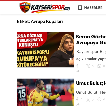
article
HABERLER
Etiket:
Avrupa Kupaları
Berna Gözba
Avrupaya Gö
Kayserispor Baş
açıklamalar yapt
0
0
0

Umut Bulut; 
Umut Bulut; He
0
0
0
