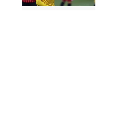
lıdır.