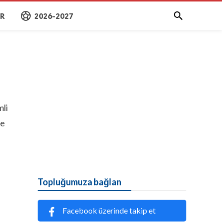
sports_soccer

AR
2026-2027
li
me
Topluğumuza bağlan
Facebook üzerinde takip et