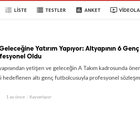
format_list_numbered
storage
poll
ondemand_video
LISTE
TESTLER
ANKET
VIDEOL
Geleceğine Yatırım Yapıyor: Altyapının 6 Genç
fesyonel Oldu
tyapısından yetişen ve geleceğin A Takım kadrosunda önem
si hedeflenen altı genç futbolcusuyla profesyonel sözleş
1 ay önce
Kayserispor