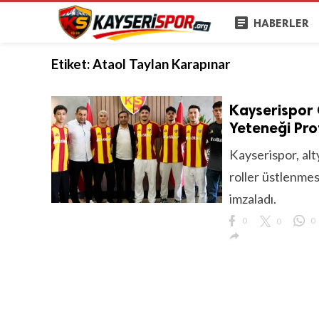
article
HABERLER
Etiket:
Ataol Taylan Karapınar
Kayserispor 
Yeteneği Pro
Kayserispor, al
roller üstlenme
imzaladı.
0
0
0
