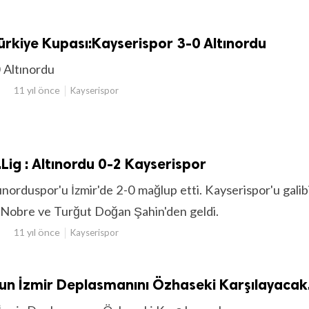
rkiye Kupası:Kayserispor 3-0 Altınordu
 Altınordu
11 yıl önce
Kayserispor
Lig : Altınordu 0-2 Kayserispor
ınorduspor'u İzmir'de 2-0 mağlup etti. Kayserispor'u gali
; Nobre ve Turğut Doğan Şahin'den geldi.
11 yıl önce
Kayserispor
un İzmir Deplasmanını Özhaseki Karşılayacak