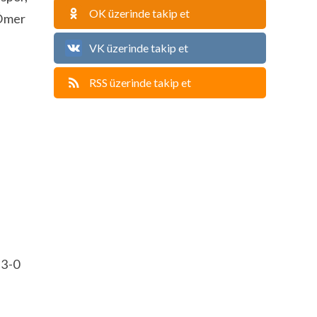
OK üzerinde takip et
 Ömer
VK üzerinde takip et
RSS üzerinde takip et
 3-0