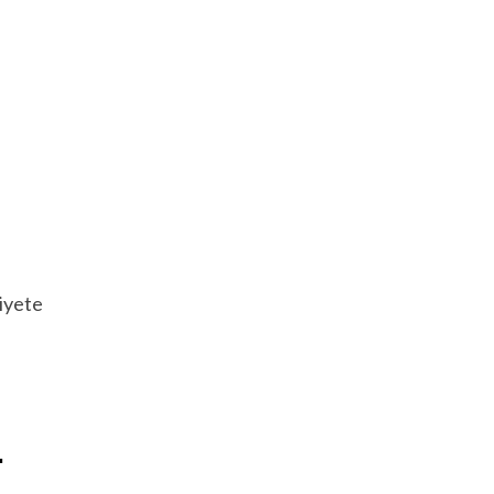
biyete
.