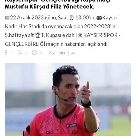
Mustafa Kürşad Filiz Yönetecek.
📅22 Aralık 2022 günü, Saat ⏰ 13:00'de 🏟️Kayseri
Kadir Has Stadı'da oynanacak olan 2022-2023'in
5.haftaya ait 🏆T. Kupası'e dahil ⚽ KAYSERİSPOR -
GENÇLERBİRLİĞİ maçının hakemleri açıklandı.
4
1
0
3 yıl önce
