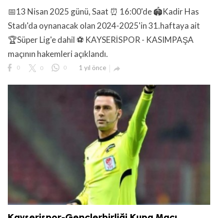
📅13 Nisan 2025 günü, Saat ⏰ 16:00'de 🏟️Kadir Has
Stadı'da oynanacak olan 2024-2025'in 31.haftaya ait
🏆Süper Lig'e dahil ⚽ KAYSERİSPOR - KASIMPAŞA
maçının hakemleri açıklandı.
lıdır.
0
0
0
1 yıl önce

Kayserispor-Gençlerbirliği Kupa Maçı