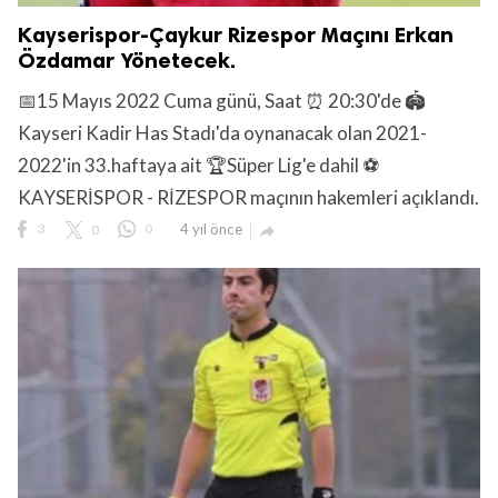
Kayserispor-Çaykur Rizespor Maçını Erkan
Özdamar Yönetecek.
📅15 Mayıs 2022 Cuma günü, Saat ⏰ 20:30'de 🏟️
Kayseri Kadir Has Stadı'da oynanacak olan 2021-
2022'in 33.haftaya ait 🏆Süper Lig'e dahil ⚽
KAYSERİSPOR - RİZESPOR maçının hakemleri açıklandı.
3
0
0
4 yıl önce
