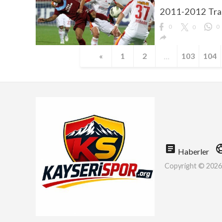
2011-2012 Trab
0
0
0

...
«
1
2
103
104
article
sports_
Haberler
Copyright © 2026 K