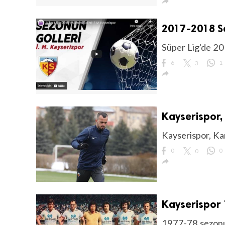

2017-2018 Se
Süper Lig'de 20
6
3
1
lıdır.

Kayserispor,
Kayserispor, Ka
0
0
0

Kayserispor
1977-78 sezonun