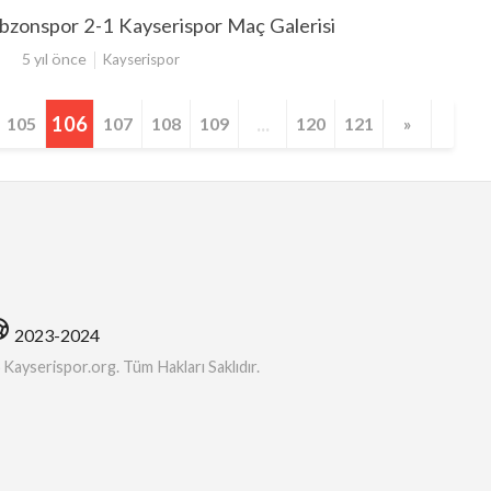
zonspor 2-1 Kayserispor Maç Galerisi
5 yıl önce
Kayserispor
106
...
105
107
108
109
120
121
»
soccer
2023-2024
ayserispor.org. Tüm Hakları Saklıdır.