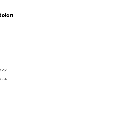
oları
⚽ 44
ttı.