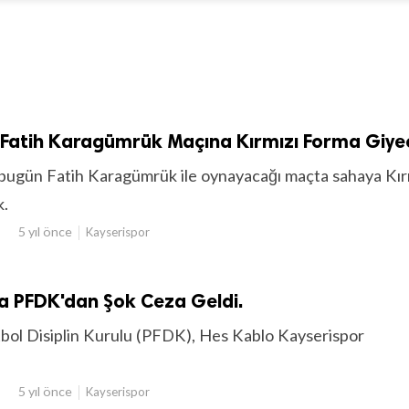
 Fatih Karagümrük Maçına Kırmızı Forma Giye
bugün Fatih Karagümrük ile oynayacağı maçta sahaya Kır
k.
5 yıl önce
Kayserispor
a PFDK'dan Şok Ceza Geldi.
bol Disiplin Kurulu (PFDK), Hes Kablo Kayserispor
5 yıl önce
Kayserispor