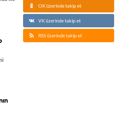
OK üzerinde takip et
VK üzerinde takip et
RSS üzerinde takip et
o
si
nın