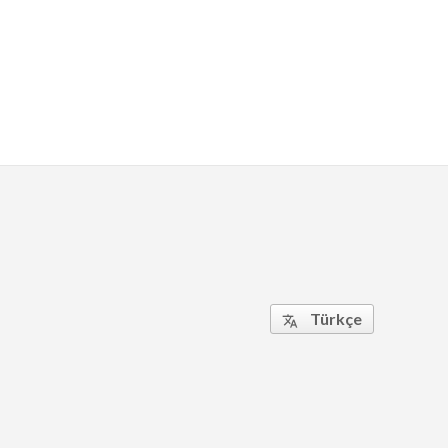
Türkçe
