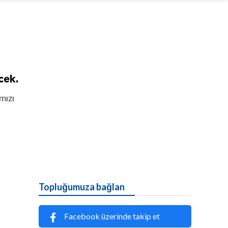
cek.
mızı
Topluğumuza bağlan
Facebook üzerinde takip et