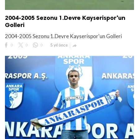
2004-2005 Sezonu 1.Devre Kayserispor'un
Golleri
2004-2005 Sezonu 1.Devre Kayserispor'un Golleri
0
0
0
5 yıl önce
