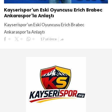
Kayserispor’un Eski Oyuncusu Erich Brabec
Ankaraspor’la Anlaştı
Kayserispor’un Eski Oyuncusu Erich Brabec
Ankaraspor’la Anlaştı
0
0
0
17 yıl önce
