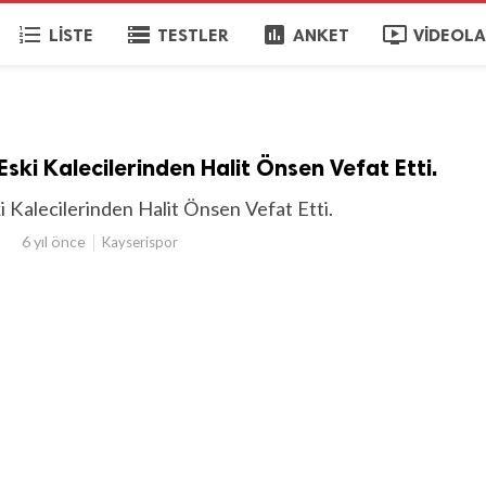
format_list_numbered
storage
poll
ondemand_video
LISTE
TESTLER
ANKET
VIDEOL
ski Kalecilerinden Halit Önsen Vefat Etti.
 Kalecilerinden Halit Önsen Vefat Etti.
6 yıl önce
Kayserispor