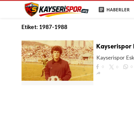
article
HABERLER
Etiket:
1987-1988
Kayserispor E
Kayserispor Eski
0
0
0
