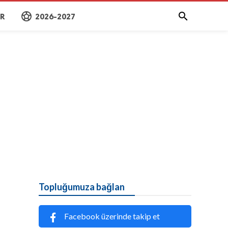
sports_soccer

AR
2026-2027
Topluğumuza bağlan
Facebook üzerinde takip et