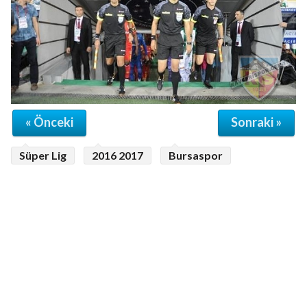
« Önceki
Sonraki »
Süper Lig
2016 2017
Bursaspor