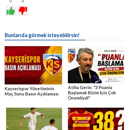
0
0
Bunlarıda görmek isteyebilirsin!
Atilla Gerin: “3 Puanla
Kayserispor Yönetiminin
Başlamak Bizim İçin Çok
Maç Sonu Basın Açıklaması
Önemliydi”