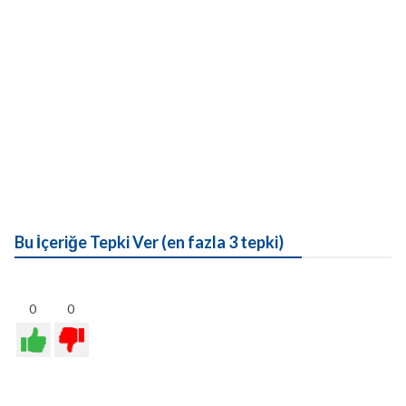
Bu İçeriğe Tepki Ver (en fazla 3 tepki)
0
0