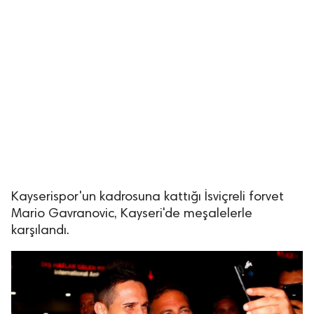
Kayserispor'un kadrosuna kattığı İsviçreli forvet
Mario Gavranovic, Kayseri'de meşalelerle
karşılandı.