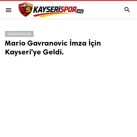

menu
TRANSFERLER
Mario Gavranovic İmza İçin
Kayseri'ye Geldi.