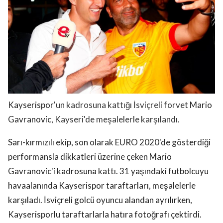
Kayserispor
'un kadrosuna kattığı İsviçreli forvet
Mario
Gavranovic
, Kayseri'de meşalelerle karşılandı.
Sarı-kırmızılı ekip, son olarak EURO 2020'de gösterdiği
performansla dikkatleri üzerine çeken Mario
Gavranovic'i kadrosuna kattı. 31 yaşındaki futbolcuyu
havaalanında Kayserispor taraftarları, meşalelerle
karşıladı. İsviçreli golcü oyuncu alandan ayrılırken,
Kayserisporlu taraftarlarla hatıra fotoğrafı çektirdi.