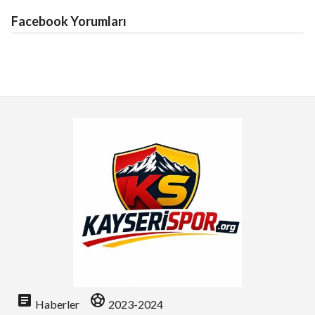
Facebook Yorumları
article
sports_soccer
Haberler
2023-2024