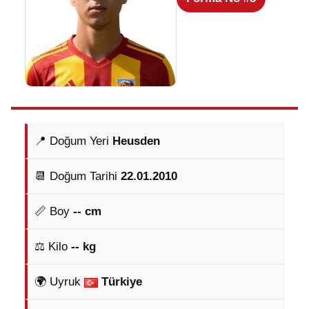
📍 Doğum Yeri
Heusden
📆 Doğum Tarihi
22.01.2010
📏 Boy
-- cm
⚖️ Kilo
-- kg
🌍 Uyruk
Türkiye