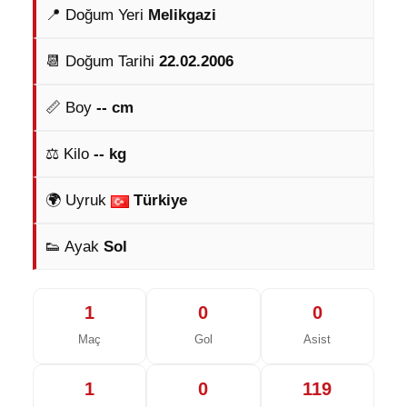
📍 Doğum Yeri
Melikgazi
📆 Doğum Tarihi
22.02.2006
📏 Boy
-- cm
⚖️ Kilo
-- kg
🌍 Uyruk
Türkiye
👟 Ayak
Sol
1
0
0
Maç
Gol
Asist
1
0
119