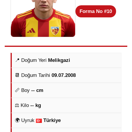
Forma No #10
📍 Doğum Yeri
Melikgazi
📆 Doğum Tarihi
09.07.2008
📏 Boy
-- cm
⚖️ Kilo
-- kg
🌍 Uyruk
Türkiye