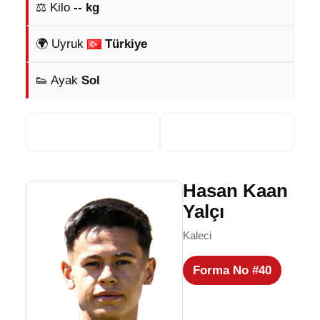
⚖️ Kilo
-- kg
🌍 Uyruk
Türkiye
👟 Ayak
Sol
Hasan Kaan
Yalçı
Kaleci
Forma No #40