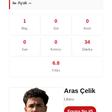
👟 Ayak
--
1
0
0
Maç
Gol
Asist
0
0
34
Sarı
Kırmızı
Dakika
6.8
Yıldız
Aras Çelik
Libero
Forma No #5