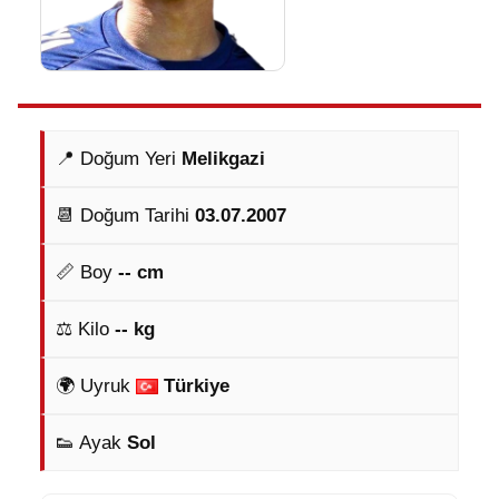
📍 Doğum Yeri
Melikgazi
📆 Doğum Tarihi
03.07.2007
📏 Boy
-- cm
⚖️ Kilo
-- kg
🌍 Uyruk
Türkiye
👟 Ayak
Sol