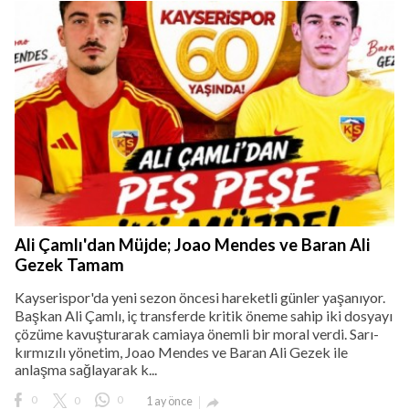
Ali Çamlı'dan Müjde; Joao Mendes ve Baran Ali
Gezek Tamam
Kayserispor'da yeni sezon öncesi hareketli günler yaşanıyor.
Başkan Ali Çamlı, iç transferde kritik öneme sahip iki dosyayı
çözüme kavuşturarak camiaya önemli bir moral verdi. Sarı-
kırmızılı yönetim, Joao Mendes ve Baran Ali Gezek ile
anlaşma sağlayarak k...
0
0
0
1 ay önce
