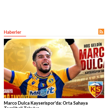

Haberler
Marco Dulca Kayserispor'da: Orta Sahaya