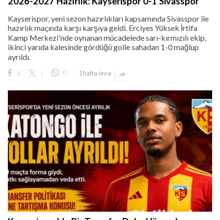
2026-2027 Hazırlık: Kayserispor 0-1 Sivasspor
Kayserispor, yeni sezon hazırlıkları kapsamında Sivasspor ile
hazırlık maçında karşı karşıya geldi. Erciyes Yüksek İrtifa
Kamp Merkezi'nde oynanan mücadelede sarı-kırmızılı ekip,
ikinci yarıda kalesinde gördüğü golle sahadan 1-0 mağlup
ayrıldı.
0
1
0
1 hafta önce
