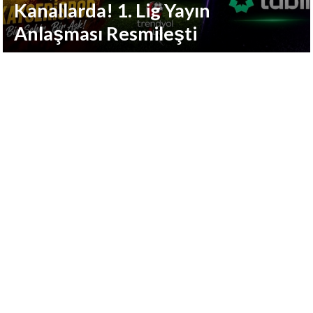
Kanallarda! 1. Lig Yayın
Anlaşması Resmileşti
lıdır.