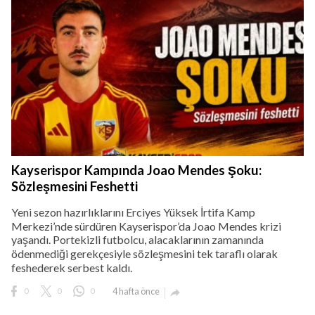
Kayserispor Kampında Joao Mendes Şoku:
Sözleşmesini Feshetti
Yeni sezon hazırlıklarını Erciyes Yüksek İrtifa Kamp
Merkezi’nde sürdüren Kayserispor’da Joao Mendes krizi
yaşandı. Portekizli futbolcu, alacaklarının zamanında
ödenmediği gerekçesiyle sözleşmesini tek taraflı olarak
feshederek serbest kaldı.
0
0
0
4 hafta önce
