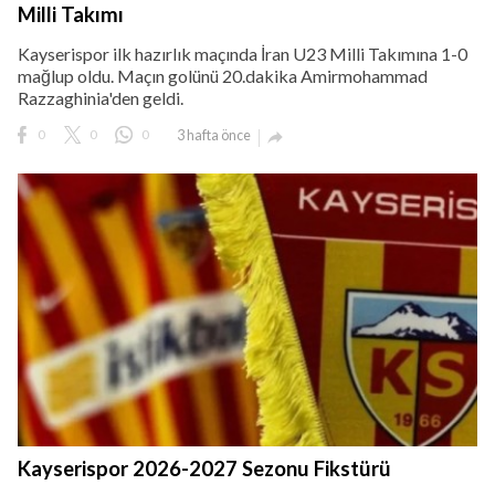
Milli Takımı
Kayserispor ilk hazırlık maçında İran U23 Milli Takımına 1-0
mağlup oldu. Maçın golünü 20.dakika Amirmohammad
Razzaghinia'den geldi.
0
0
0
3 hafta önce

Kayserispor 2026-2027 Sezonu Fikstürü